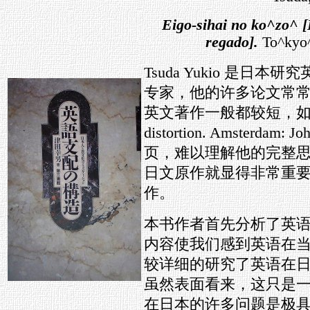
Eigo-sihai no ko^zo^ [
regado].
To^kyo^
Tsuda Yukio 是
专家，他的许多论文常
英文著作一般都较短，如“Langu
distortion. Amsterdam:
页，难以理解他的完整
日文原作就显得非常重
作。
本书作者首先分析了英
内容使我们感到英语在
较详细的研究了英语在
虽然表面看来，这只是
在日本的许多问题是极