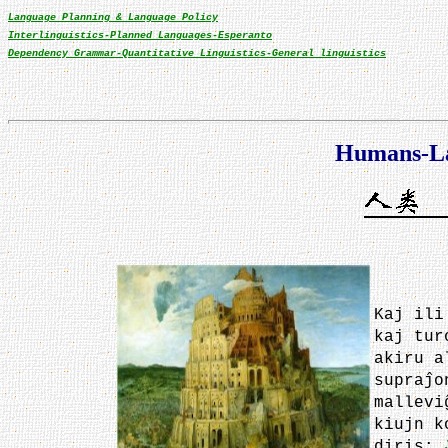
Language Planning & Language Policy
Interlinguistics-Planned Languages-Esperanto
Dependency Grammar-Quantitative Linguistics-General linguistics
Humans-La
Kaj ili
kaj tur
akiru a
supraĵo
mallevi
kiujn k
diris: