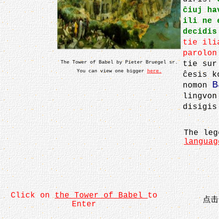
ĉiuj ha
ili ne 
decidis
tie ili
parolon
The Tower of Babel by Pieter Bruegel sr.
tie sur
You can view one bigger
here.
ĉesis k
B
nomon
lingvon
disigis
The leg
languag
Click on
the Tower of Babel
to
点
Enter